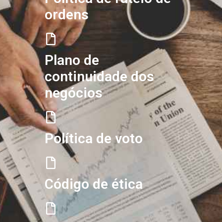
ordens
Plano de
continuidade dos
negócios
Política de voto
Código de ética