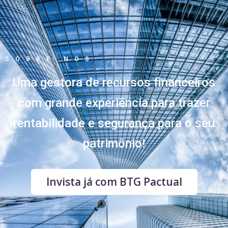
SOBRE NÓS
Uma gestora de recursos financeiros
com grande experiência para trazer
rentabilidade e segurança para o seu
patrimônio!
Invista já com BTG Pactual