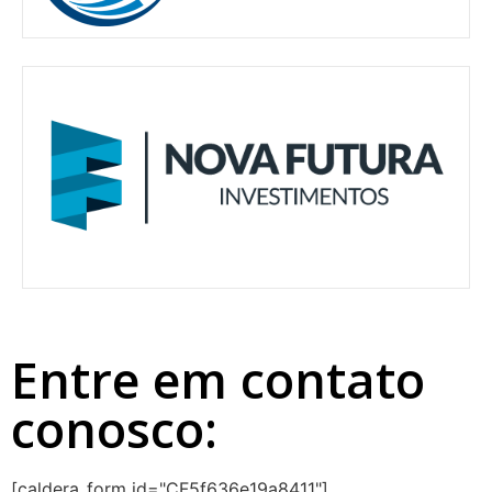
Entre em contato
conosco:
[caldera_form id="CF5f636e19a8411"]