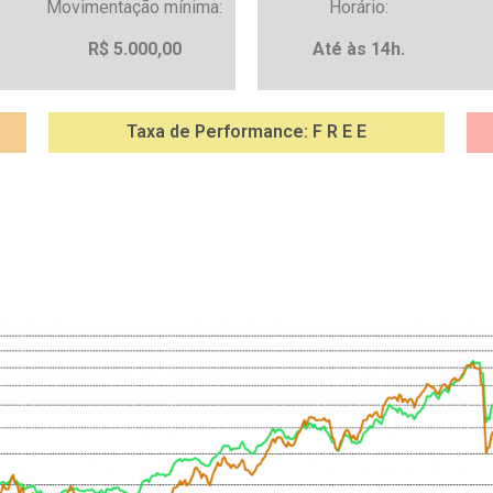
Movimentação mínima:
Horário:
R$ 5.000,00
Até às 14h.
Taxa de Performance: F R E E