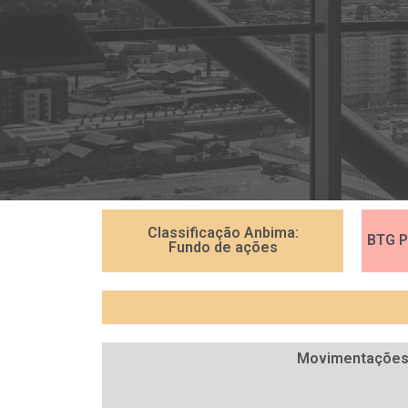
Classificação Anbima:
BTG P
Fundo de ações
Movimentaçõe