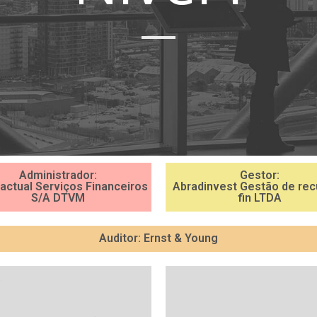
Administrador:
Gestor:
actual Serviços Financeiros
Abradinvest Gestão de re
S/A DTVM
fin LTDA
Auditor: Ernst & Young
s