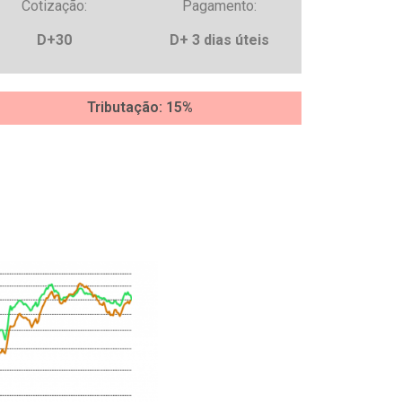
Cotização:
Pagamento:
D+30
D+ 3 dias úteis
Tributação: 15%