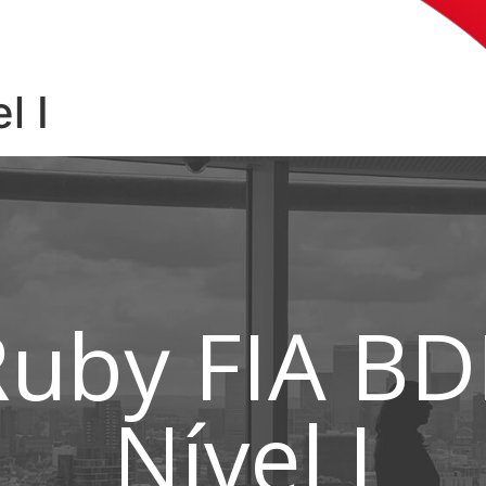
l I
Ruby FIA BD
Nível I